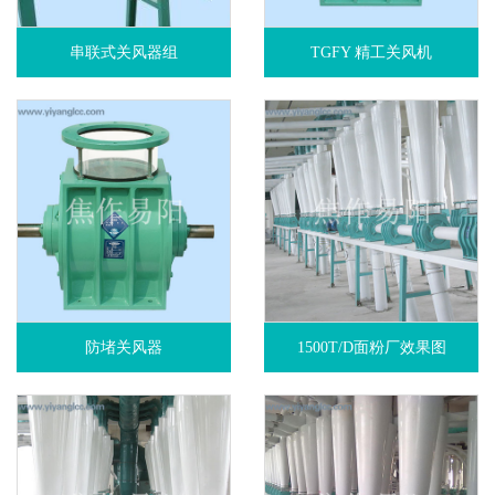
串联式关风器组
TGFY 精工关风机
防堵关风器
1500T/D面粉厂效果图