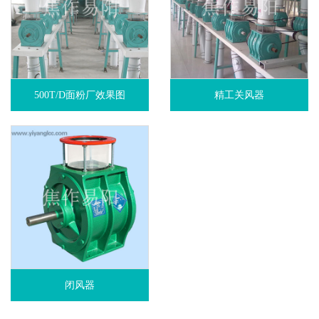
500T/D面粉厂效果图
精工关风器
闭风器